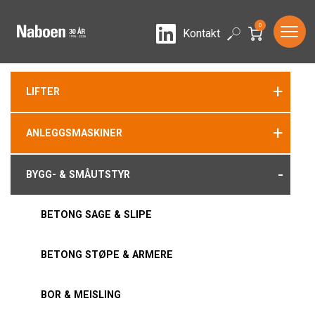
0
LinkedIn
Search
Kontakt
+
LIFTER
+
ANLEGGSMASKINER
-
BYGG- & SMÅUTSTYR
BETONG SAGE & SLIPE
BETONG STØPE & ARMERE
BOR & MEISLING