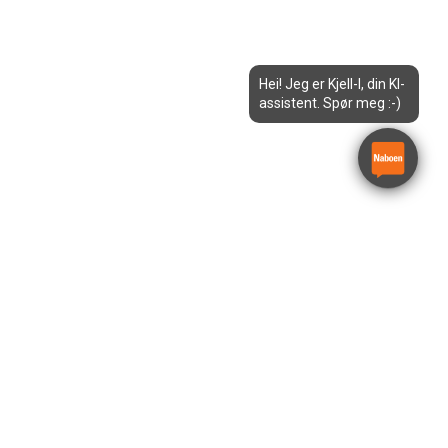
Hei! Jeg er Kjell-I, din KI-
assistent. Spør meg :-)
Sveiseapparat
Kemppi Minarc EVO 180