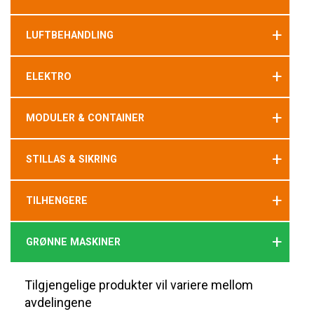
+
LUFTBEHANDLING
+
ELEKTRO
+
MODULER & CONTAINER
+
STILLAS & SIKRING
+
TILHENGERE
+
GRØNNE MASKINER
Tilgjengelige produkter vil variere mellom
avdelingene