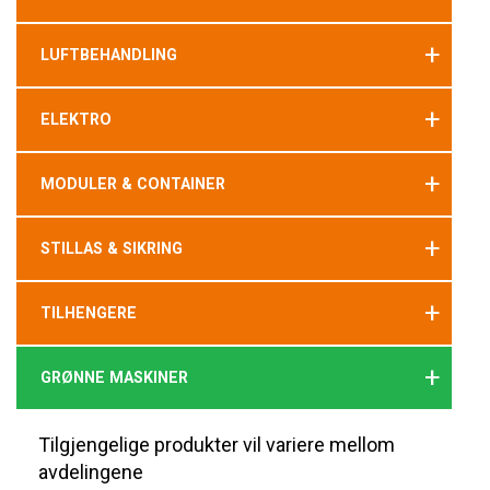
+
LUFTBEHANDLING
+
ELEKTRO
+
MODULER & CONTAINER
+
STILLAS & SIKRING
+
TILHENGERE
+
GRØNNE MASKINER
Tilgjengelige produkter vil variere mellom
avdelingene