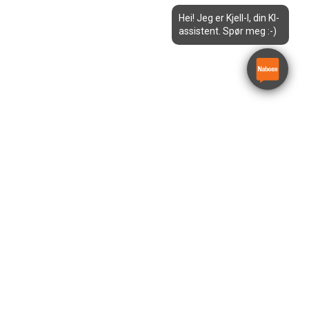
Hei! Jeg er Kjell-I, din KI-
assistent. Spør meg :-)
Trommel gulvsliper
Ørebro