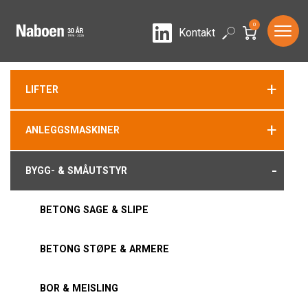
0
LinkedIn
Search
Kontakt
+
LIFTER
+
ANLEGGSMASKINER
-
BYGG- & SMÅUTSTYR
BETONG SAGE & SLIPE
BETONG STØPE & ARMERE
BOR & MEISLING