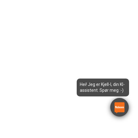
Hei! Jeg er Kjell-I, din KI-
assistent. Spør meg :-)