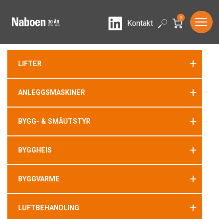
0
LinkedIn
Search
Kontakt
+
LIFTER
+
ANLEGGSMASKINER
+
BYGG- & SMÅUTSTYR
+
BYGGHEIS
+
BYGGVARME
+
LUFTBEHANDLING