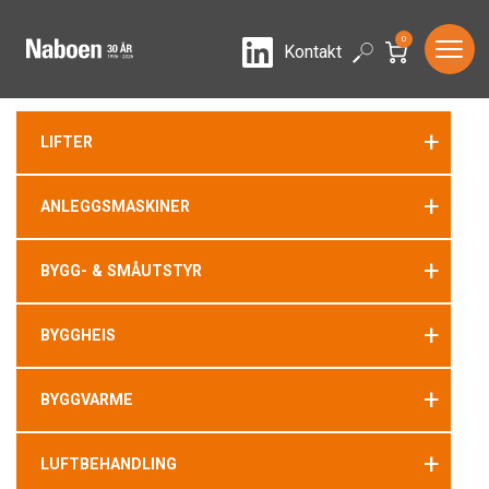
0
LinkedIn
Search
Kontakt
+
LIFTER
+
ANLEGGSMASKINER
+
BYGG- & SMÅUTSTYR
+
BYGGHEIS
+
BYGGVARME
+
LUFTBEHANDLING