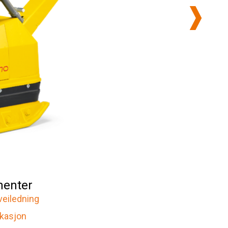
enter
veiledning
ikasjon