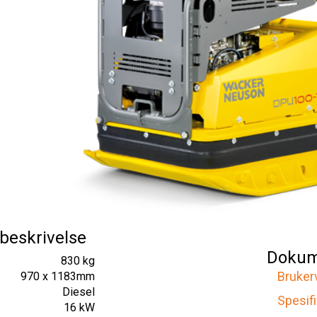
beskrivelse
Dokum
830 kg
Bruker
970 x 1183mm
Diesel
Spesif
16 kW