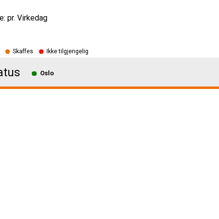
e: pr. Virkedag
Skaffes
Ikke tilgjengelig
atus
Oslo