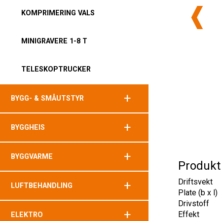
KOMPRIMERING VALS
MINIGRAVERE 1-8 T
TELESKOPTRUCKER
+
BYGG- & SMÅUTSTYR
+
BYGGHEIS
+
BYGGVARME
Produkt
Driftsvekt
+
LUFTBEHANDLING
Plate (b x l)
Drivstoff
+
Effekt
ELEKTRO