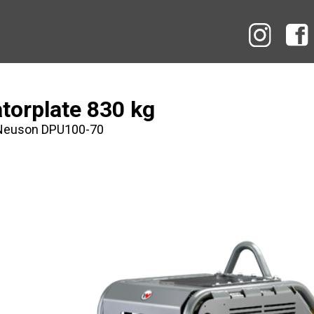
Instag
atorplate 830 kg
Neuson DPU100-70