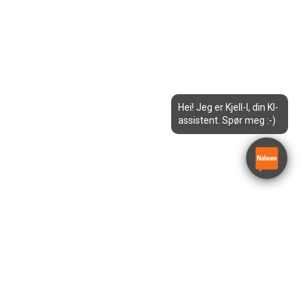
Hei! Jeg er Kjell-I, din KI-
assistent. Spør meg :-)