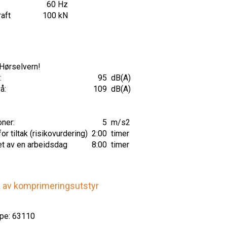
60 Hz
raft
100 kN
 Hørselvern!
:
95
dB(A)
å:
109
dB(A)
oner:
5
m/s2
r tiltak (risikovurdering)
2:00
timer
et av en arbeidsdag
8:00
timer
k av komprimeringsutstyr
pe: 63110