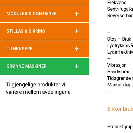
Frekvens
Sentrifugalk
+
MODULER & CONTAINER
Reverserbar
+
STILLAS & SIKRING
—
Støy – Bruk
Lydtrykknivå
+
TILHENGERE
Lydeffektniv
—
+
Vibrasjon
GRØNNE MASKINER
Handvibrasj
Tidsgrense fo
Tilgjengelige produkter vil
Maxtid i løp
—
variere mellom avdelingene
Sikker bru
Produktgrup