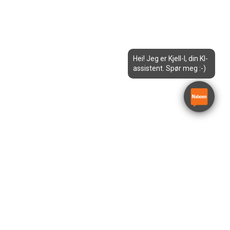
Hei! Jeg er Kjell-I, din KI-
assistent. Spør meg :-)
Minigraver 1,9T
Kubota KX019-4 SF