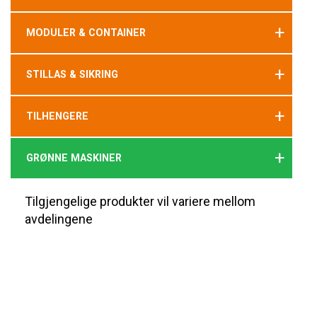
+
MODULER & CONTAINER
+
STILLAS & SIKRING
+
TILHENGERE
+
GRØNNE MASKINER
Tilgjengelige produkter vil variere mellom
avdelingene