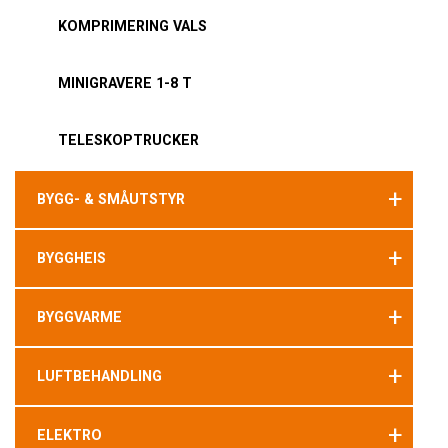
KOMPRIMERING VALS
MINIGRAVERE 1-8 T
TELESKOPTRUCKER
+
BYGG- & SMÅUTSTYR
+
BYGGHEIS
+
BYGGVARME
+
LUFTBEHANDLING
+
ELEKTRO