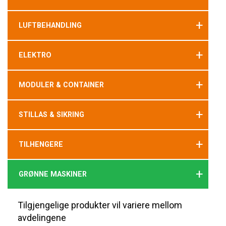
+
LUFTBEHANDLING
+
ELEKTRO
+
MODULER & CONTAINER
+
STILLAS & SIKRING
+
TILHENGERE
+
GRØNNE MASKINER
Tilgjengelige produkter vil variere mellom
avdelingene