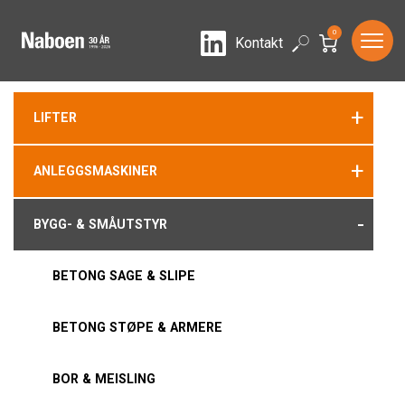
0
LinkedIn
Search
Kontakt
+
LIFTER
+
ANLEGGSMASKINER
-
BYGG- & SMÅUTSTYR
BETONG SAGE & SLIPE
BETONG STØPE & ARMERE
BOR & MEISLING