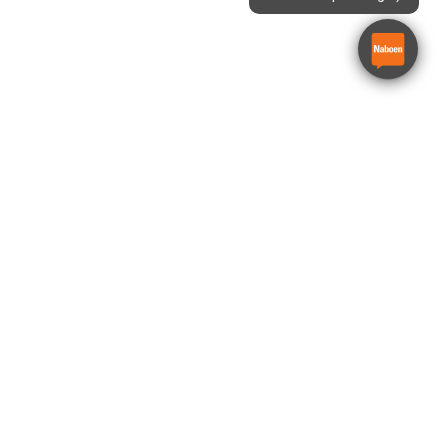
Vinkelsliper 5″ Batteri
Milwaukee M18 FSAGV125XB