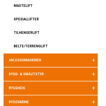
MASTELIFT
SPESIALLIFTER
TILHENGERLIFT
BELTE/TERRENGLIFT
+
ANLEGGSMASKINER
+
BYGG- & SMÅUTSTYR
+
BYGGHEIS
+
BYGGVARME