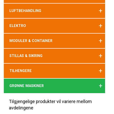
+
LUFTBEHANDLING
+
ELEKTRO
+
MODULER & CONTAINER
+
STILLAS & SIKRING
+
TILHENGERE
+
GRØNNE MASKINER
Tilgjengelige produkter vil variere mellom
avdelingene