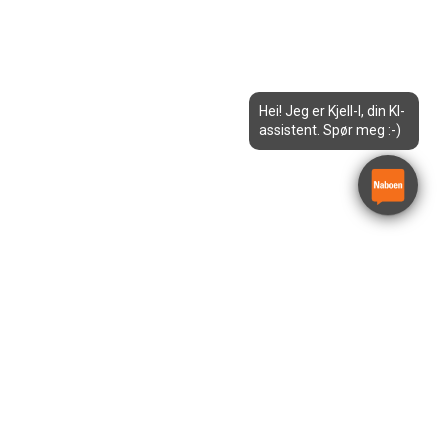
Hei! Jeg er Kjell-I, din KI-
assistent. Spør meg :-)
10m Sakselift Bred – JLG
2646ES