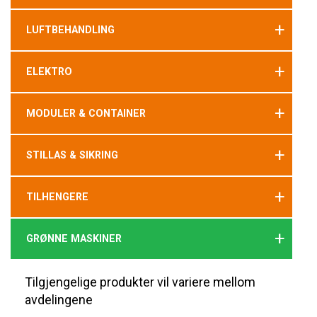
+
LUFTBEHANDLING
+
ELEKTRO
+
MODULER & CONTAINER
+
STILLAS & SIKRING
+
TILHENGERE
+
GRØNNE MASKINER
Tilgjengelige produkter vil variere mellom
avdelingene