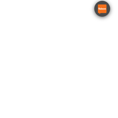
8m Sakselift Smal – Genie
GS-1932M
Genie GS-1932m