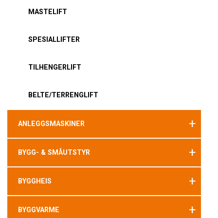
MASTELIFT
SPESIALLIFTER
TILHENGERLIFT
BELTE/TERRENGLIFT
+
ANLEGGSMASKINER
+
BYGG- & SMÅUTSTYR
+
BYGGHEIS
+
BYGGVARME