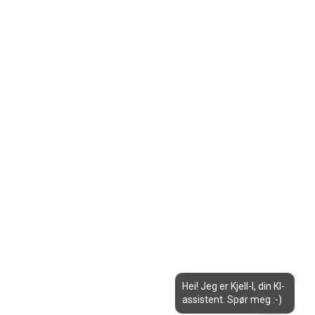
Hei! Jeg er Kjell-I, din KI-
assistent. Spør meg :-)