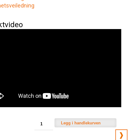
hetsveiledning
ktvideo
Legg i handlekurven