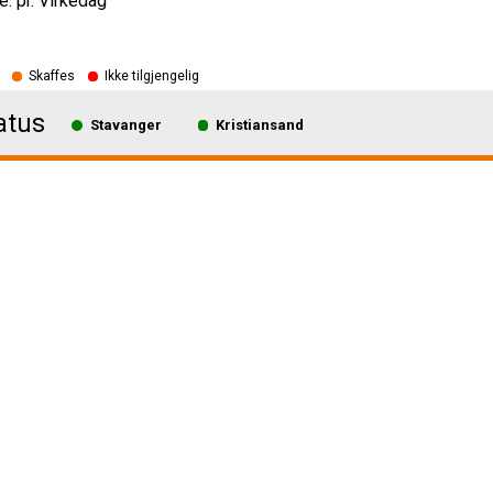
e: pr. Virkedag
Skaffes
Ikke tilgjengelig
atus
Stavanger
Kristiansand