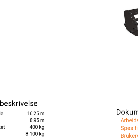
beskrivelse
Dokum
de
16,25 m
Arbeid
8,95 m
tet
400 kg
Spesif
8 100 kg
Bruker