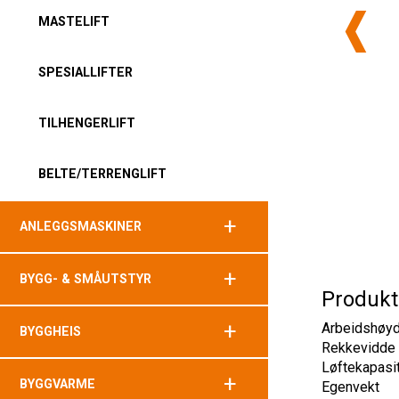
MASTELIFT
SPESIALLIFTER
TILHENGERLIFT
BELTE/TERRENGLIFT
+
ANLEGGSMASKINER
+
BYGG- & SMÅUTSTYR
Produkt
+
Arbeidshøy
BYGGHEIS
Rekkevidde
Løftekapasi
+
BYGGVARME
Egenvekt