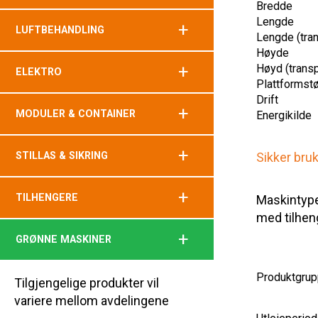
Bredde
Lengde
+
LUFTBEHANDLING
Lengde (tran
Høyde
+
Høyd (transp
ELEKTRO
Plattformstø
Drift
+
MODULER & CONTAINER
Energikilde
+
STILLAS & SIKRING
Sikker bru
+
TILHENGERE
Maskintype
med tilhen
+
GRØNNE MASKINER
Produktgrup
Tilgjengelige produkter vil
variere mellom avdelingene