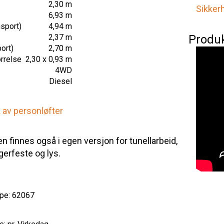
2,30 m
Sikker
6,93 m
sport)
4,94 m
2,37 m
Produ
ort)
2,70 m
rrelse
2,30 x 0,93 m
4WD
Diesel
k av personløfter
n finnes også i egen versjon for tunellarbeid,
gerfeste og lys.
pe: 62067