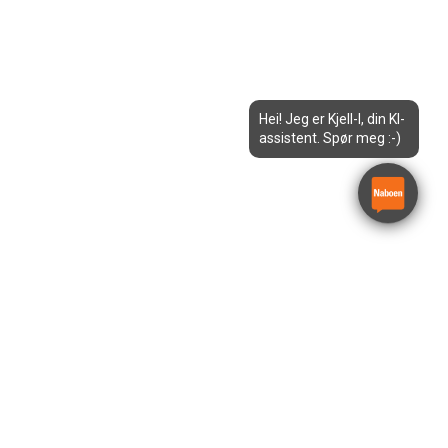
Hei! Jeg er Kjell-I, din KI-
assistent. Spør meg :-)