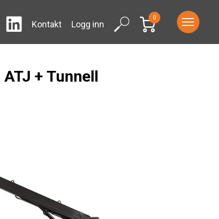
0
LinkedIn
ram
Facebook
Search
Kontakt
Logg inn
ATJ + Tunnell