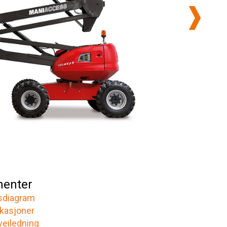
enter
sdiagram
ikasjoner
veiledning