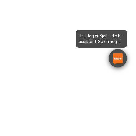
Hei! Jeg er Kjell-I, din KI-
assistent. Spør meg :-)
16m Bomlift Teleskop JLG
460SJ