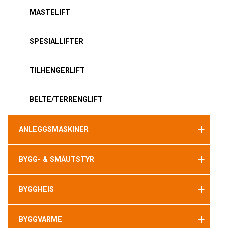
MASTELIFT
SPESIALLIFTER
TILHENGERLIFT
BELTE/TERRENGLIFT
+
ANLEGGSMASKINER
+
BYGG- & SMÅUTSTYR
+
BYGGHEIS
+
BYGGVARME