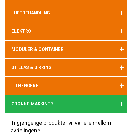
+
LUFTBEHANDLING
+
ELEKTRO
+
MODULER & CONTAINER
+
STILLAS & SIKRING
+
TILHENGERE
+
GRØNNE MASKINER
Tilgjengelige produkter vil variere mellom
avdelingene