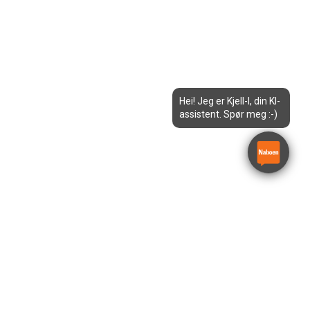
Hei! Jeg er Kjell-I, din KI-
assistent. Spør meg :-)