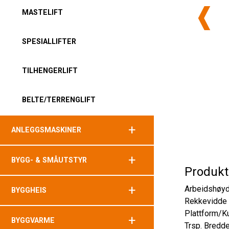
MASTELIFT
SPESIALLIFTER
TILHENGERLIFT
BELTE/TERRENGLIFT
+
ANLEGGSMASKINER
+
BYGG- & SMÅUTSTYR
Produkt
+
Arbeidshøy
BYGGHEIS
Rekkevidde
Plattform/Ku
+
BYGGVARME
Trsp. Bredd