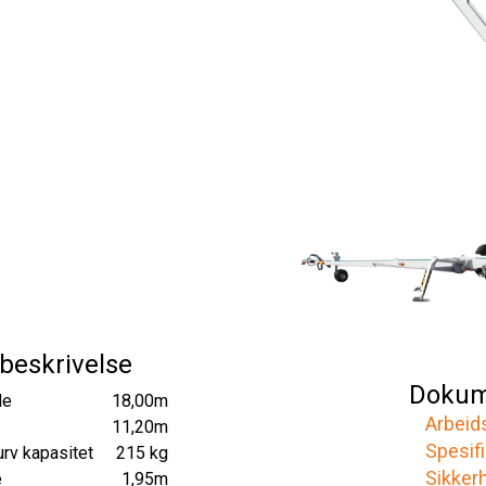
beskrivelse
Dokum
de
18,00m
Arbeid
11,20m
Spesif
rv kapasitet
215 kg
Sikker
e
1,95m