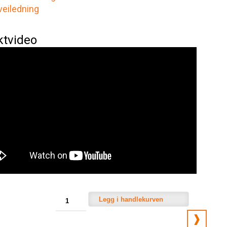
veiledning
ktvideo
Legg i handlekurven