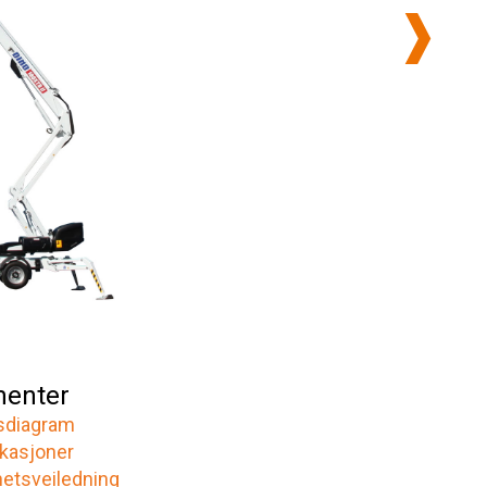
enter
sdiagram
ikasjoner
hetsveiledning