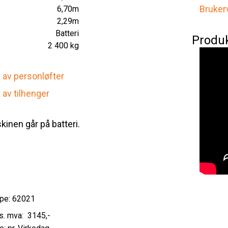
Bruker
e
6,70m
2,29m
Batteri
Produ
2 400 kg
k av personløfter
 av tilhenger
inen går på batteri.
pe: 62021
3145
,-