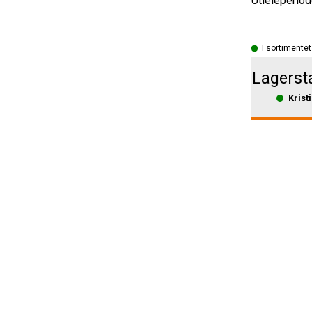
Utleieperiod
I sortimentet
Lagerst
Krist