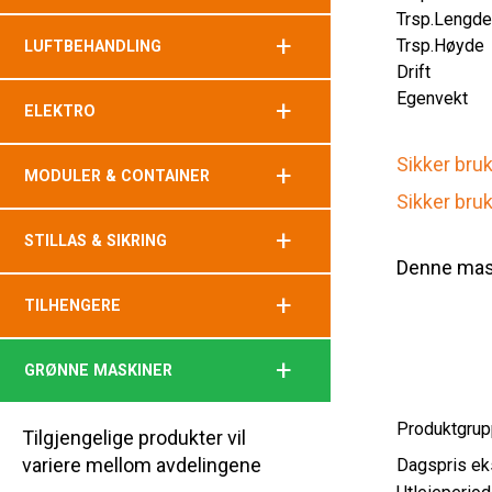
Trsp.Lengd
+
Trsp.Høyde
LUFTBEHANDLING
Drift
Egenvekt
+
ELEKTRO
Sikker bru
+
MODULER & CONTAINER
Sikker bruk
+
STILLAS & SIKRING
Denne mask
+
TILHENGERE
+
GRØNNE MASKINER
Produktgrup
Tilgjengelige produkter vil
variere mellom avdelingene