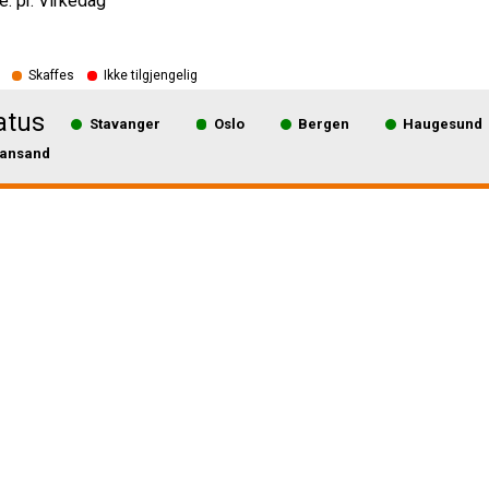
e: pr. Virkedag
Skaffes
Ikke tilgjengelig
atus
Stavanger
Oslo
Bergen
Haugesund
iansand