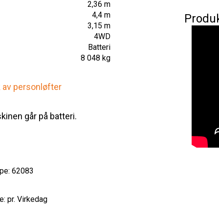
2,36 m
4,4 m
Produ
3,15 m
4WD
Batteri
8 048 kg
k av personløfter
inen går på batteri.
pe: 62083
e: pr. Virkedag