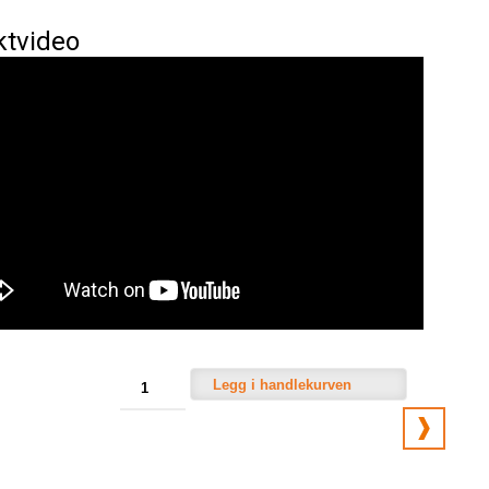
ktvideo
Legg i handlekurven