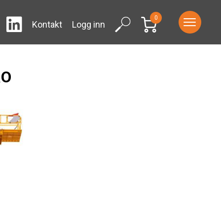
0
LinkedIn
ram
Facebook
Search
Kontakt
Logg inn
RO