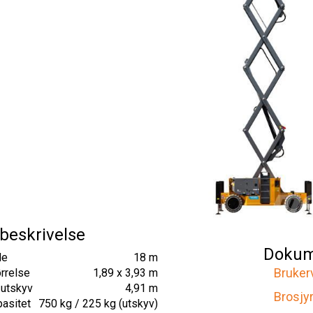
beskrivelse
Dokum
de
18 m
Bruker
rrelse
1,89 x 3,93 m
 utskyv
4,91 m
Brosjy
pasitet
750 kg / 225 kg (utskyv)