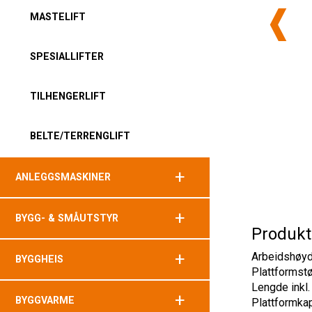
MASTELIFT
SPESIALLIFTER
TILHENGERLIFT
BELTE/TERRENGLIFT
+
ANLEGGSMASKINER
+
BYGG- & SMÅUTSTYR
Produkt
+
Arbeidshøy
BYGGHEIS
Plattformstø
Lengde inkl.
+
BYGGVARME
Plattformka