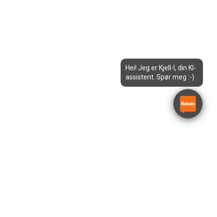
Hei! Jeg er Kjell-I, din KI-
assistent. Spør meg :-)