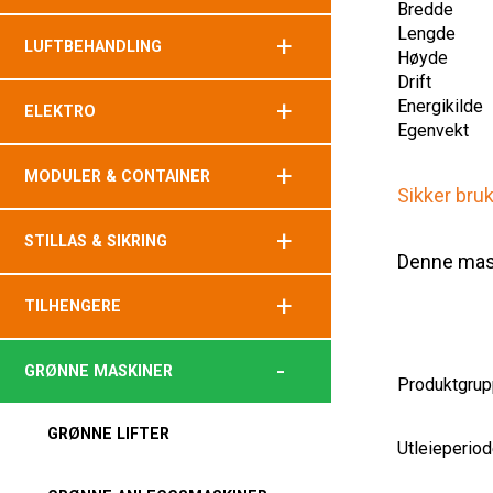
Bredde
Lengde
+
LUFTBEHANDLING
Høyde
Drift
+
Energikilde
ELEKTRO
Egenvekt
+
MODULER & CONTAINER
Sikker bru
+
STILLAS & SIKRING
Denne mask
+
TILHENGERE
-
GRØNNE MASKINER
Produktgrup
GRØNNE LIFTER
Utleieperiod