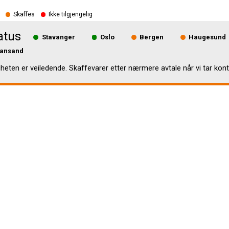
Skaffes
Ikke tilgjengelig
atus
Stavanger
Oslo
Bergen
Haugesund
iansand
gheten er veiledende. Skaffevarer etter nærmere avtale når vi tar kont