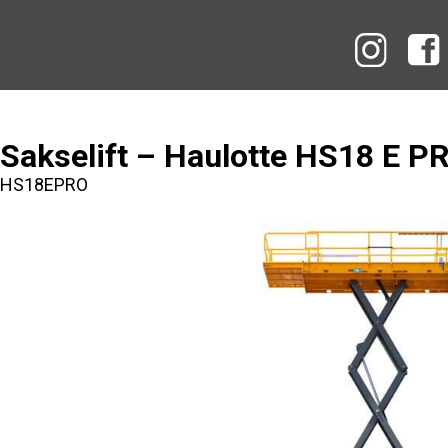
Instag
Sakselift – Haulotte HS18 E P
e HS18EPRO