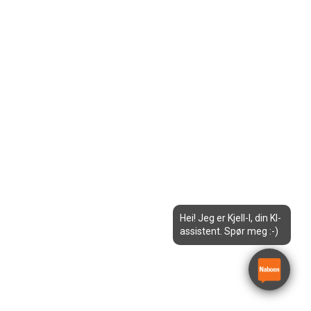
Hei! Jeg er Kjell-I, din KI-
assistent. Spør meg :-)