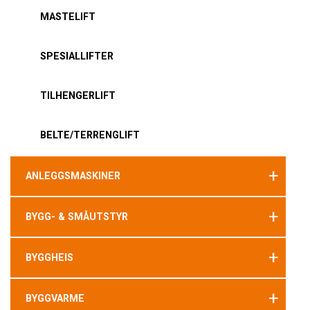
MASTELIFT
SPESIALLIFTER
TILHENGERLIFT
BELTE/TERRENGLIFT
+
ANLEGGSMASKINER
+
BYGG- & SMÅUTSTYR
+
BYGGHEIS
+
BYGGVARME