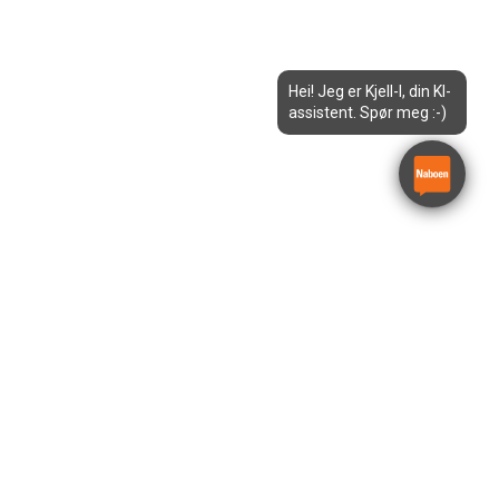
Hei! Jeg er Kjell-I, din KI-
assistent. Spør meg :-)
5m Sakselift Manuell –
Snorkel S3010P
Snorkel S3010P