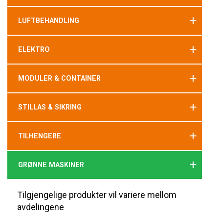
+
LUFTBEHANDLING
+
ELEKTRO
+
MODULER & CONTAINER
+
STILLAS & SIKRING
+
TILHENGERE
+
GRØNNE MASKINER
Tilgjengelige produkter vil variere mellom
avdelingene