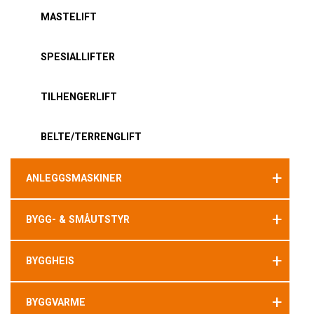
MASTELIFT
SPESIALLIFTER
TILHENGERLIFT
BELTE/TERRENGLIFT
+
ANLEGGSMASKINER
+
BYGG- & SMÅUTSTYR
+
BYGGHEIS
+
BYGGVARME