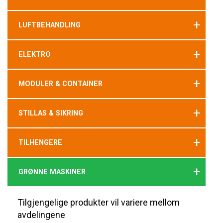
+
LUFTBEHANDLING
+
ELEKTRO
+
MODULER & CONTAINER
+
STILLAS & SIKRING
+
TILHENGERE
+
GRØNNE MASKINER
Tilgjengelige produkter vil variere mellom
avdelingene