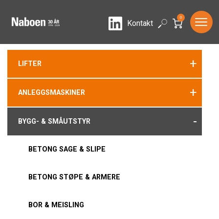
0
LinkedIn
Search
Kontakt
+
LIFTER
+
ANLEGGSMASKINER
-
BYGG- & SMÅUTSTYR
BETONG SAGE & SLIPE
BETONG STØPE & ARMERE
BOR & MEISLING