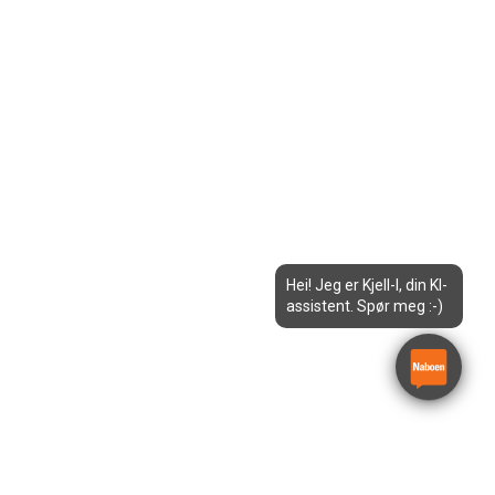
Hei! Jeg er Kjell-I, din KI-
assistent. Spør meg :-)