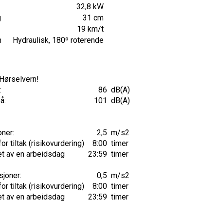
32,8 kW
g
31 cm
19 km/t
m
Hydraulisk, 180º roterende
 Hørselvern!
:
86
dB(A)
å:
101
dB(A)
oner:
2,5
m/s2
r tiltak (risikovurdering)
8:00
timer
et av en arbeidsdag
23:59
timer
sjoner:
0,5
m/s2
r tiltak (risikovurdering)
8:00
timer
et av en arbeidsdag
23:59
timer