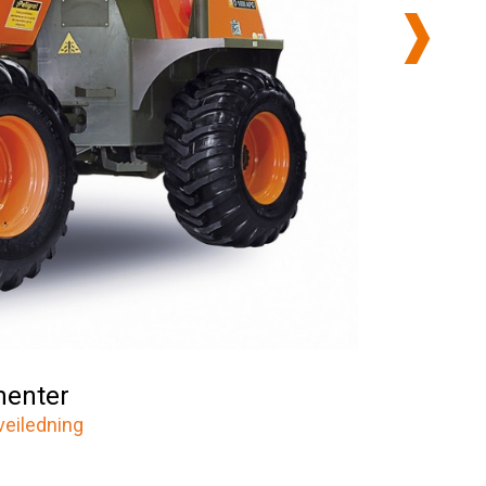
enter
veiledning