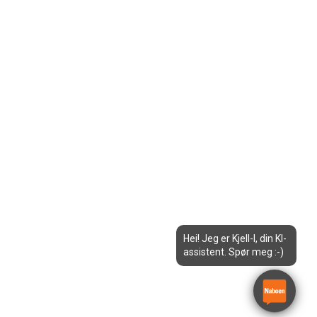
Hei! Jeg er Kjell-I, din KI-
assistent. Spør meg :-)