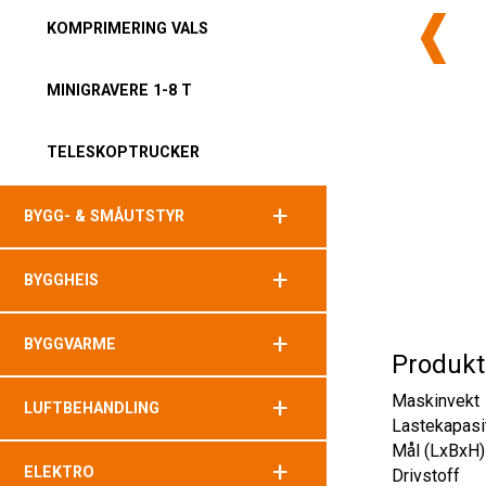
KOMPRIMERING VALS
MINIGRAVERE 1-8 T
TELESKOPTRUCKER
+
BYGG- & SMÅUTSTYR
+
BYGGHEIS
+
BYGGVARME
Produkt
Maskinvekt
+
LUFTBEHANDLING
Lastekapasi
Mål (LxBxH)
+
ELEKTRO
Drivstoff