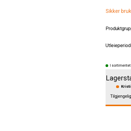
Sikker bru
Produktgrup
Utleieperiod
I sortimentet
Lagerst
Krist
Tilgjengeli