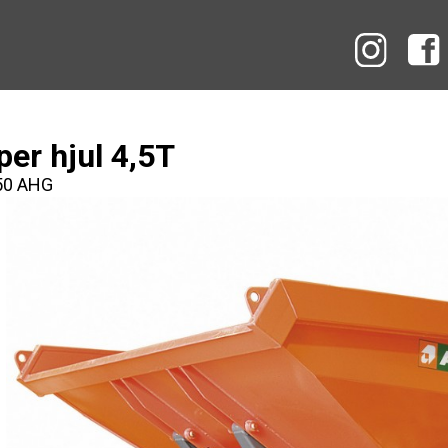
Instag
er hjul 4,5T
50 AHG