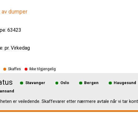
k av dumper
pe: 63423
e: pr. Virkedag
Skaffes
Ikke tilgjengelig
atus
Stavanger
Oslo
Bergen
Haugesund
iansand
gheten er veiledende. Skaffevarer etter nærmere avtale når vi tar kont