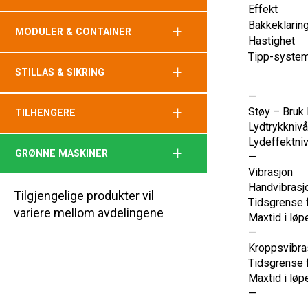
Effekt
Bakkeklarin
+
MODULER & CONTAINER
Hastighet
Tipp-syste
+
STILLAS & SIKRING
—
+
Støy – Bruk
TILHENGERE
Lydtrykknivå
Lydeffektniv
+
GRØNNE MASKINER
—
Vibrasjon
Handvibrasj
Tilgjengelige produkter vil
Tidsgrense fo
variere mellom avdelingene
Maxtid i løp
—
Kroppsvibra
Tidsgrense fo
Maxtid i løp
—