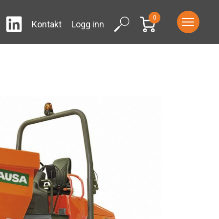
0
LinkedIn
ram
Facebook
Search
Kontakt
Logg inn