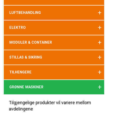
+
LUFTBEHANDLING
+
ELEKTRO
+
MODULER & CONTAINER
+
STILLAS & SIKRING
+
TILHENGERE
+
GRØNNE MASKINER
Tilgjengelige produkter vil variere mellom
avdelingene