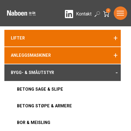
0
LinkedIn
Search
Kontakt
+
LIFTER
+
ANLEGGSMASKINER
-
BYGG- & SMÅUTSTYR
BETONG SAGE & SLIPE
BETONG STØPE & ARMERE
BOR & MEISLING