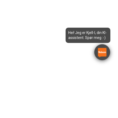
Hei! Jeg er Kjell-I, din KI-
assistent. Spør meg :-)
Kompressor høytrykk
Max AKHL1260ES