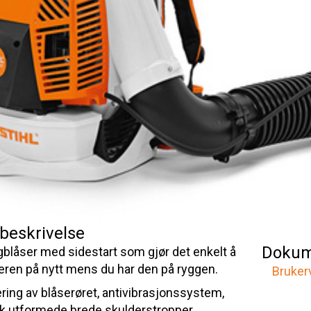
beskrivelse
Dokum
ggblåser med sidestart som gjør det enkelt å
seren på nytt mens du har den på ryggen.
Bruker
ering av blåserøret, antivibrasjonssystem,
 utformede brede skulderstropper,