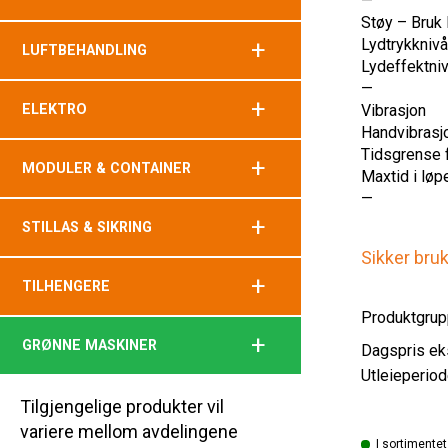
—
Støy – Bruk
Lydtrykknivå
+
LUFTBEHANDLING
Lydeffektniv
—
+
ELEKTRO
Vibrasjon
Handvibrasj
Tidsgrense fo
+
MODULER & CONTAINER
Maxtid i løp
—
+
STILLAS & SIKRING
Sikker bru
+
TILHENGERE
Produktgrup
+
GRØNNE MASKINER
Utleieperiod
Tilgjengelige produkter vil
variere mellom avdelingene
I sortimentet