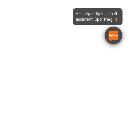
Hei! Jeg er Kjell-I, din KI-
assistent. Spør meg :-)
ndheim
Egersund
Kristiansand