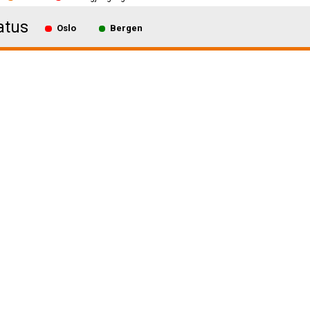
atus
Oslo
Bergen