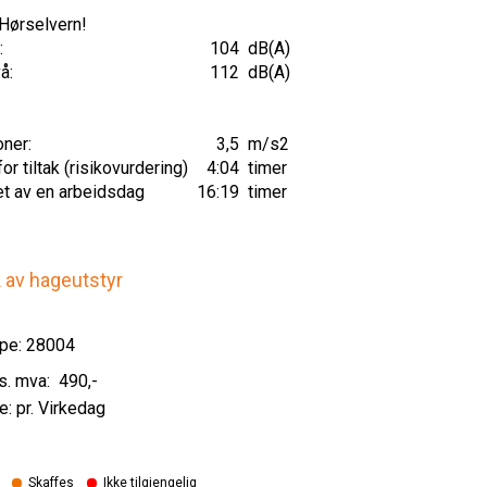
 Hørselvern!
:
104
dB(A)
å:
112
dB(A)
oner:
3,5
m/s2
r tiltak (risikovurdering)
4:04
timer
et av en arbeidsdag
16:19
timer
k av hageutstyr
pe: 28004
490
,-
e: pr. Virkedag
Skaffes
Ikke tilgjengelig