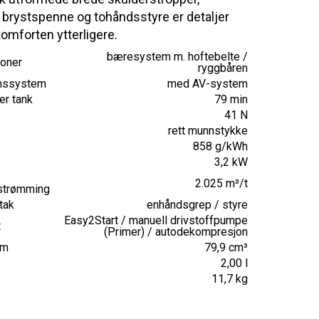
, brystspenne og tohåndsstyre er detaljer
omforten ytterligere.
bæresystem m. hoftebelte /
joner
ryggbåren
onssystem
med AV-system
er tank
79 min
41 N
rett munnstykke
858 g/kWh
3,2 kW
2.025 m³/t
strømming
tak
enhåndsgrep / styre
Easy2Start / manuell drivstoffpumpe
t
(Primer) / autodekompresjon
um
79,9 cm³
2,00 l
11,7 kg