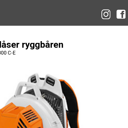
Instag
låser ryggbåren
800 C-E