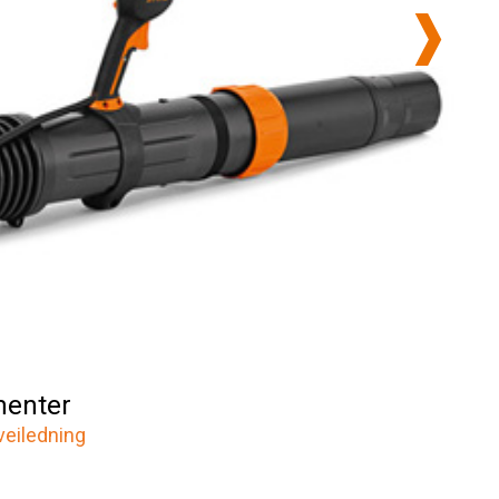
enter
veiledning