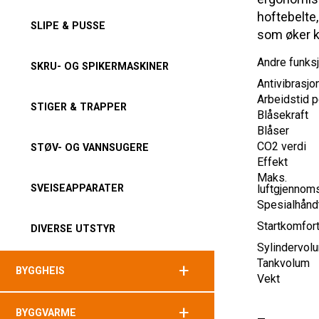
hoftebelte
SLIPE & PUSSE
som øker k
Andre funks
SKRU- OG SPIKERMASKINER
Antivibrasj
Arbeidstid p
STIGER & TRAPPER
Blåsekraft
Blåser
CO2 verdi
STØV- OG VANNSUGERE
Effekt
Maks.
SVEISEAPPARATER
luftgjennom
Spesialhånd
Startkomfor
DIVERSE UTSTYR
Sylindervol
Tankvolum
+
BYGGHEIS
Vekt
+
BYGGVARME