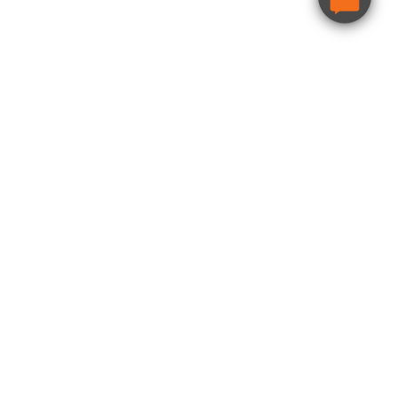
ndheim
Egersund
Kristiansand