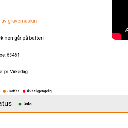
k av gravemaskin
inen går på batteri
pe: 63461
e: pr. Virkedag
Skaffes
Ikke tilgjengelig
atus
Oslo