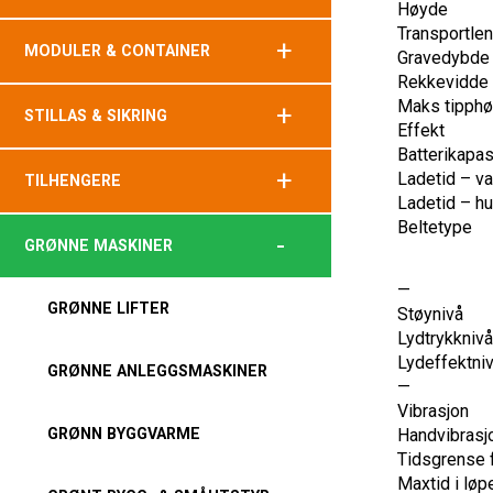
Høyde
Transportle
+
MODULER & CONTAINER
Gravedybde
Rekkevidde 
Maks tipph
+
STILLAS & SIKRING
Effekt
Batterikapas
+
Ladetid – va
TILHENGERE
Ladetid – hu
Beltetype
-
GRØNNE MASKINER
—
GRØNNE LIFTER
Støynivå
Lydtrykknivå
Lydeffektni
GRØNNE ANLEGGSMASKINER
—
Vibrasjon
GRØNN BYGGVARME
Handvibrasj
Tidsgrense fo
Maxtid i løp