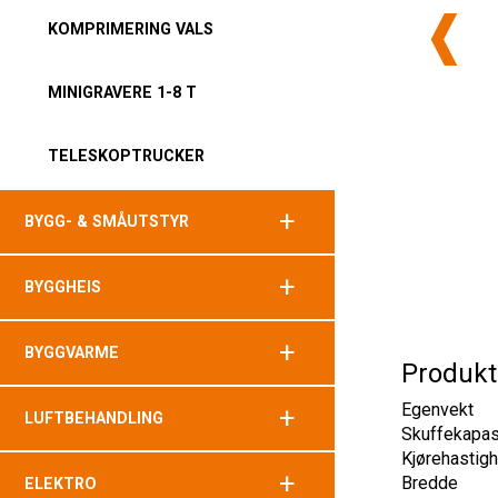
KOMPRIMERING VALS
MINIGRAVERE 1-8 T
TELESKOPTRUCKER
+
BYGG- & SMÅUTSTYR
+
BYGGHEIS
+
BYGGVARME
Produkt
Egenvekt
+
LUFTBEHANDLING
Skuffekapas
Kjørehastigh
+
Bredde
ELEKTRO