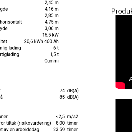
2,45 m
ngde
4,16 m
Produ
2,85 m
horisontalt
4,75 m
øyde
3,06 m
16,5 kW
itet
20,6 kWh 460 Ah
nlig lading
6 t
rtiglading
1,5 t
Gummi
:
74
dB(A)
vå
85
dB(A)
oner:
<2,5
m/s2
r tiltak (risikovurdering)
8:00
timer
et av en arbeidsdag
23:59
timer