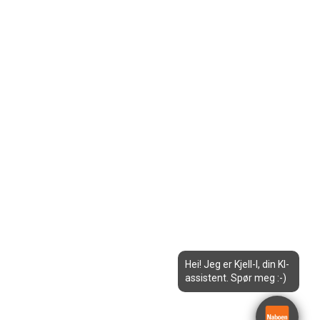
Hei! Jeg er Kjell-I, din KI-
assistent. Spør meg :-)