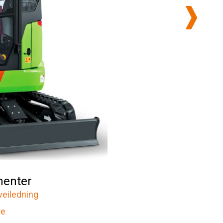
enter
veiledning
re