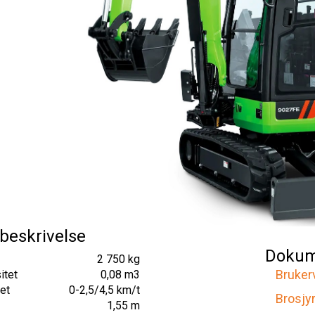
beskrivelse
Dokum
2 750 kg
Bruker
itet
0,08 m3
et
0-2,5/4,5 km/t
Brosjy
1,55 m