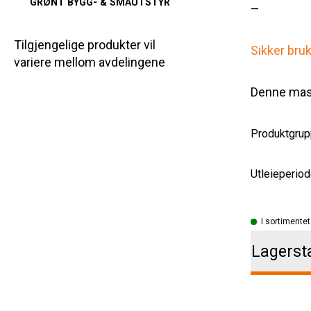
GRØNT BYGG- & SMÅUTSTYR
—
Tilgjengelige produkter vil
Sikker bru
variere mellom avdelingene
Denne mask
Produktgrup
Utleieperiod
I sortimentet
Lagerst