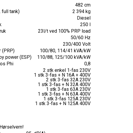
482 cm
 full tank)
2 394 kg
Diesel
k
250 l
ruk
23l/t ved 100% PRP load
50/60 Hz
230/400 Volt
r (PRP)
100/80, 114/41 kVA/kW
by power (ESP)
110/88, 125/100 kVA/kW
cos Phi
0,8
2 stk enkel 1-fas 230V
1 stk 3-fas + N 16A + 400V
2 stk 3-fas 32A 230V
1 stk 3-fas + N 32A 400V
1 stk 3-fas 63A 230V
1 stk 3-fas + N 63A 400V
1 stk 3-fas 125A 230V
1 stk 3-fas + N 125A 400V
 Hørselvern!