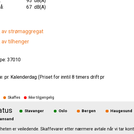
:
95
dB(A)
å:
67
dB(A)
k av strømaggregat
 av tilhenger
pe: 37010
: pr. Kalenderdag (Priset for inntil 8 timers drift pr
Skaffes
Ikke tilgjengelig
atus
Stavanger
Oslo
Bergen
Haugesund
iansand
gheten er veiledende. Skaffevarer etter nærmere avtale når vi tar kont