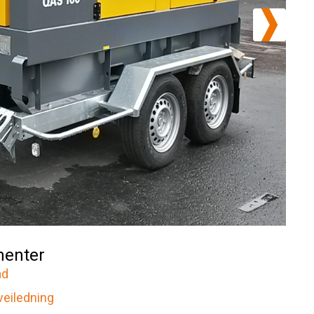
enter
ad
veiledning