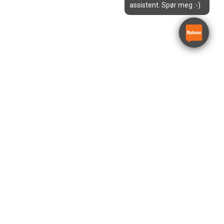
assistent. Spør meg :-)
ndheim
Egersund
Kristiansand