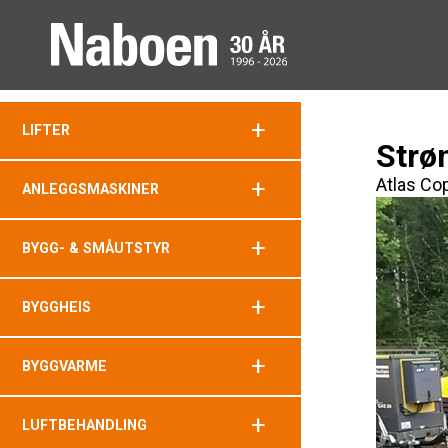
+
LIFTER
Strø
Atlas Co
+
ANLEGGSMASKINER
+
BYGG- & SMÅUTSTYR
+
BYGGHEIS
+
BYGGVARME
+
LUFTBEHANDLING