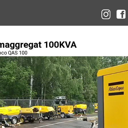
Instag
maggregat 100KVA
pco QAS 100