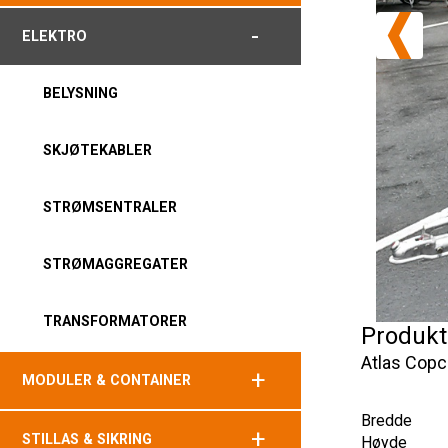
-
ELEKTRO
BELYSNING
SKJØTEKABLER
STRØMSENTRALER
STRØMAGGREGATER
TRANSFORMATORER
Produkt
Atlas Cop
+
MODULER & CONTAINER
Bredde
+
STILLAS & SIKRING
Høyde