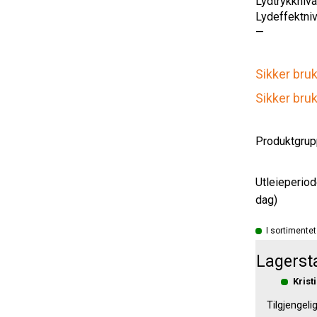
Lydtrykknivå
Lydeffektniv
—
Sikker bru
Sikker bruk
Produktgrup
Utleieperiode
dag)
I sortimentet
Lagerst
Krist
Tilgjengeli