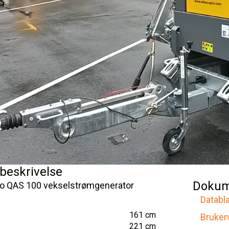
beskrivelse
Dokum
co QAS 100 vekselstrømgenerator
Databl
161 cm
Bruker
221 cm