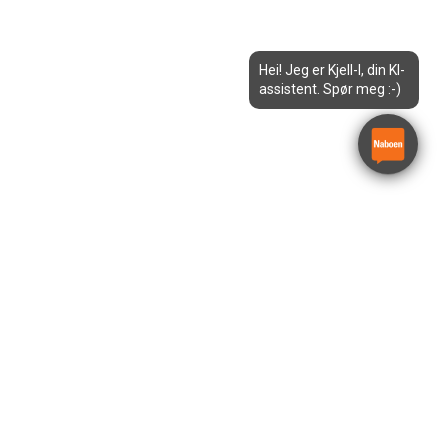
Hei! Jeg er Kjell-I, din KI-
assistent. Spør meg :-)
Strømaggregat 20KVA
Atlas Copco QAS 20 S5