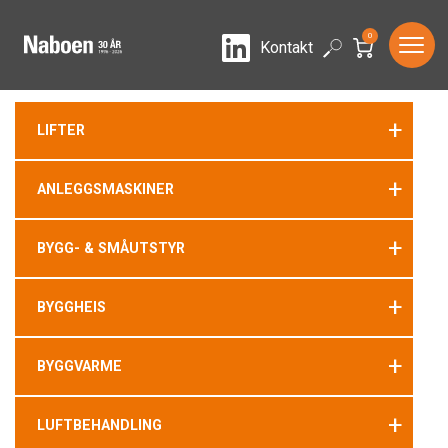
0
LinkedIn
Search
Kontakt
+
LIFTER
+
ANLEGGSMASKINER
+
BYGG- & SMÅUTSTYR
+
BYGGHEIS
+
BYGGVARME
+
LUFTBEHANDLING