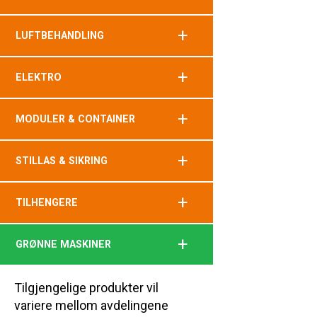
+
LUFTBEHANDLING
+
ELEKTRO
+
MODULER & CONTAINER
+
STILLAS & SIKRING
+
TILHENGERE
+
GRØNNE MASKINER
Tilgjengelige produkter vil
variere mellom avdelingene