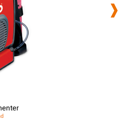
enter
ad