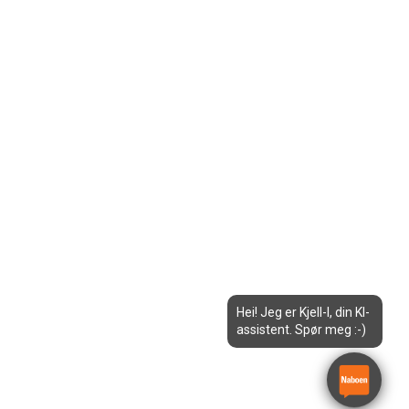
Hei! Jeg er Kjell-I, din KI-
assistent. Spør meg :-)