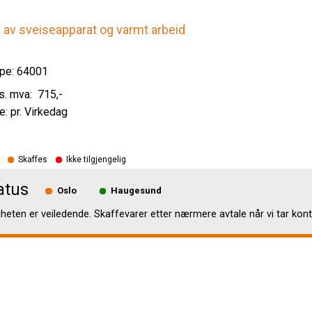
k av sveiseapparat og varmt arbeid
pe: 64001
715
,-
e: pr. Virkedag
Skaffes
Ikke tilgjengelig
atus
Oslo
Haugesund
gheten er veiledende. Skaffevarer etter nærmere avtale når vi tar kont