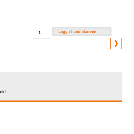
Legg i handlekurven
akt.