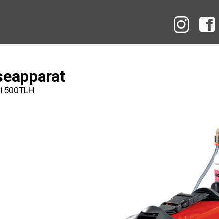
Instag
seapparat
 1500TLH