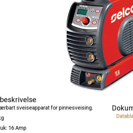
beskrivelse
Dokum
rbart sveiseapparat for pinnesveising.
Databl
kg
ruk: 16 Amp