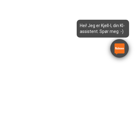
Hei! Jeg er Kjell-I, din KI-
assistent. Spør meg :-)
10m Sakselift Smal – JLG
2630ES
JLG 2630ES