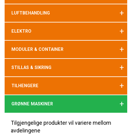
+
LUFTBEHANDLING
+
ELEKTRO
+
MODULER & CONTAINER
+
STILLAS & SIKRING
+
TILHENGERE
+
GRØNNE MASKINER
Tilgjengelige produkter vil variere mellom
avdelingene