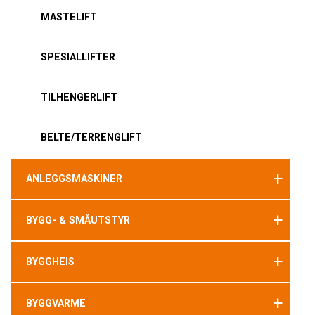
MASTELIFT
SPESIALLIFTER
TILHENGERLIFT
BELTE/TERRENGLIFT
+
ANLEGGSMASKINER
+
BYGG- & SMÅUTSTYR
+
BYGGHEIS
+
BYGGVARME