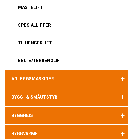
MASTELIFT
SPESIALLIFTER
TILHENGERLIFT
BELTE/TERRENGLIFT
+
ANLEGGSMASKINER
+
BYGG- & SMÅUTSTYR
+
BYGGHEIS
+
BYGGVARME