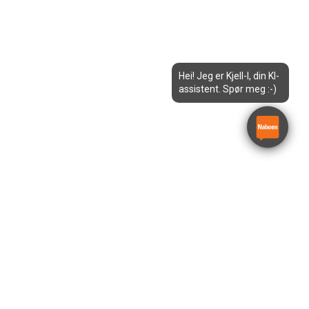
Hei! Jeg er Kjell-I, din KI-
assistent. Spør meg :-)
Billift
Versalift VDTL-160-FZ