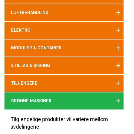
+
LUFTBEHANDLING
+
ELEKTRO
+
MODULER & CONTAINER
+
STILLAS & SIKRING
+
TILHENGERE
+
GRØNNE MASKINER
Tilgjengelige produkter vil variere mellom
avdelingene